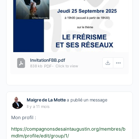
InvitationFBB.pdf
838 kb
PDF
-
Click to
view
Maigre de La Motte
a publié un message
Il y a 11 mois
Mon profil :
https://compagnonsdesaintaugustin.org/membres/b
mdlm/profile/edit/group/1/