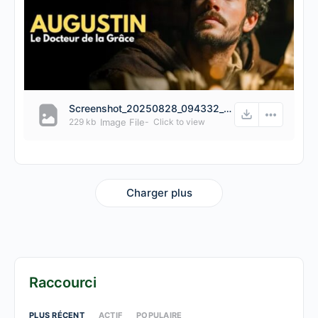
Screenshot_20250828_094332_YouTube.jpg
229 kb
Image File
-
Click to
view
Charger plus
Raccourci
PLUS RÉCENT
ACTIF
POPULAIRE